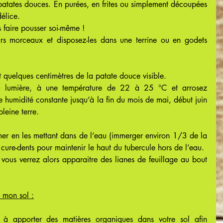
tates douces. En purées, en frites ou simplement découpées 
élice.
s faire pousser soi-même !
rs morceaux et disposez-les dans une terrine ou en godets 
t quelques centimètres de la patate douce visible.
a lumière, à une température de 22 à 25 °C et arrosez 
 humidité constante jusqu’à la fin du mois de mai, début juin 
leine terre.
mer en les mettant dans de l’eau (immerger environ 1/3 de la 
cure-dents pour maintenir le haut du tubercule hors de l’eau.
vous verrez alors apparaitre des lianes de feuillage au bout 
 mon sol :
r à apporter des matières organiques dans votre sol afin 