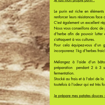
Je fais mon propre purin :
Le purin est riche en éléments 
renforcer leurs résistances face
C’est également un excellent rép
Nous vous conseillons donc de p
d’herbe afin de pouvoir lutter 
s’attaquent à vos cultures.
Pour cela équipez-vous d’un g
incorporerez 1kg d’herbes fraic
Mélangez à l’aide d’un bâton
préparation  pendant 2 à 3 se
fermentation.
Stocké au frais et à l’abri de la
toutefois à l’odeur qui est très 
Je prépare mes patates douces 