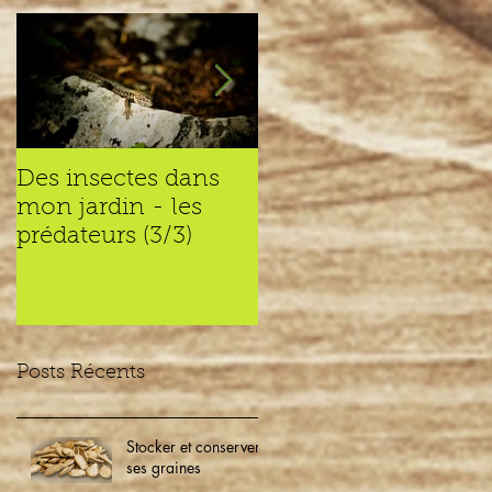
Des insectes dans
Des insectes dans
mon jardin - les
mon jardin – les
prédateurs (3/3)
recycleurs (2/3)
Posts Récents
Stocker et conserver
ses graines