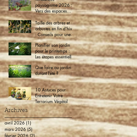
paysagisme 2026 :
Vers des espaces
verts éco-friendly et
intelligents
Taille des arbres et
arbustes en fin d'hiver
: Conseils pour une
croissance optimale
Planifier son jardin
pour le printemps :
Les étapes essentielles
dès maintenant
Que faire au jardin
durant l’été ?
10 Astuces pour
Entretenir Votre
Terrarium Végétal
Archives
avril 2026
(1)
1 post
mars 2026
(5)
5 posts
février 2026
(2)
2 posts