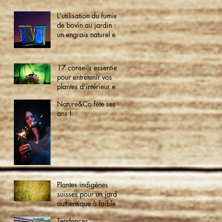
L'utilisation du fumier
de bovin au jardin :
un engrais naturel et
écologique
17 conseils essentiels
pour entretenir vos
plantes d'intérieur et
créer un jardin
Nature&Co fête ses 9
verdoyant à la
ans !
maison
Plantes indigènes
suisses pour un jardin
authentique à faible
entretien
Tendances