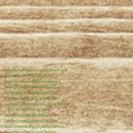
Abeille
Activité
Animaux
Arbre
Argile
Aromatiques
Arrosage
Art
Asie
Auxiliaire
Avent
BRF
Bicentenaire
Biologique
Bonsaï
Boule
Bouquetin
Bouteille
Bricolage
Brique
CJBG
Cadeau
Cailloux
Cloporte
Coeur
Conseil
Couronne
Croissance rapide
Cycle de vie
DIY
Dracaena
Dragonnier
Déchets
Déco
Déco vivante
Ecologie
Entretien
Environnement
Epiphyte
Faune
Ficus
Fleur
Fleurs
Fête
Gazon
Genève