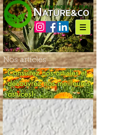
N
UN MONDE PLUS BEAU
ATURE&CO
Nos articles
Consultez nos articles et
découvrez nos meilleures
astuces!