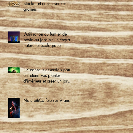
Stocker et conserver ses
graines
L'utilisation du fumier de
bovin au jardin : un engrais
naturel et écologique
17 conseils essentiels pour
entretenir vos plantes
d'intérieur et créer un jardin
verdoyant à la maison
Nature&Co fête ses 9 ans !