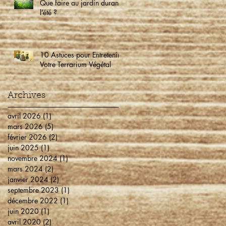
Que faire au jardin durant
l’été ?
10 Astuces pour Entretenir
Votre Terrarium Végétal
Archives
avril 2026
(1)
1 post
mars 2026
(5)
5 posts
février 2026
(2)
2 posts
juin 2025
(1)
1 post
novembre 2024
(1)
1 post
mars 2024
(2)
2 posts
janvier 2024
(2)
2 posts
septembre 2023
(1)
1 post
décembre 2022
(1)
1 post
juin 2020
(1)
1 post
avril 2020
(2)
2 posts