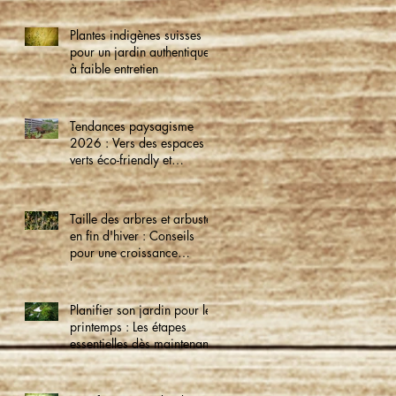
Plantes indigènes suisses
pour un jardin authentique
à faible entretien
Tendances paysagisme
2026 : Vers des espaces
verts éco-friendly et
intelligents
Taille des arbres et arbustes
en fin d'hiver : Conseils
pour une croissance
optimale
Planifier son jardin pour le
printemps : Les étapes
essentielles dès maintenant