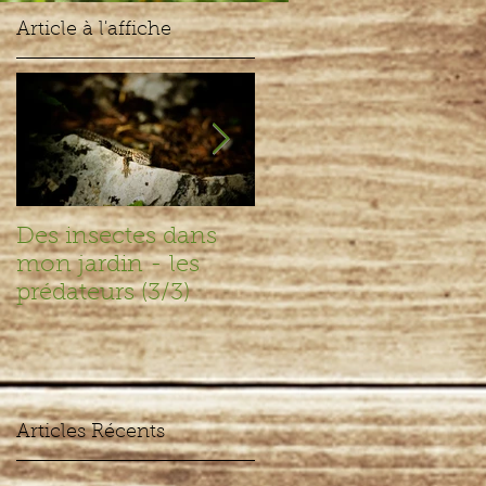
Article à l'affiche
Des insectes dans
Des insectes dans
mon jardin - les
mon jardin – les
prédateurs (3/3)
recycleurs (2/3)
Articles Récents