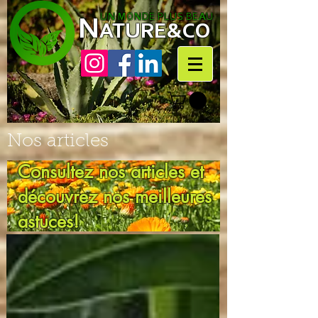
N
UN MONDE PLUS BEAU
ATURE&CO
Nos articles
Consultez nos articles et
découvrez nos meilleures
astuces!