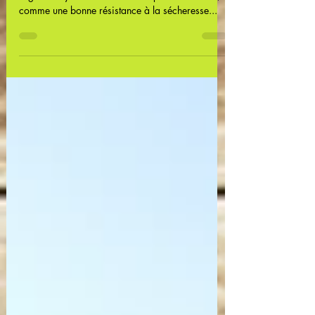
Les plantes méditerranéennes sont un ensemble de
végétaux ayant des caractéristiques communes,
comme une bonne résistance à la sécheresse...