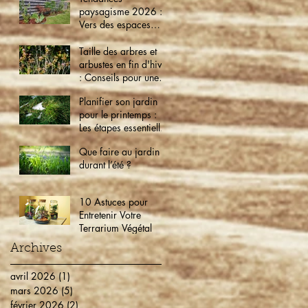
paysagisme 2026 :
Vers des espaces
verts éco-friendly et
intelligents
Taille des arbres et
arbustes en fin d'hiver
: Conseils pour une
croissance optimale
Planifier son jardin
pour le printemps :
Les étapes essentielles
dès maintenant
Que faire au jardin
durant l’été ?
10 Astuces pour
Entretenir Votre
Terrarium Végétal
Archives
avril 2026
(1)
1 post
mars 2026
(5)
5 posts
février 2026
(2)
2 posts