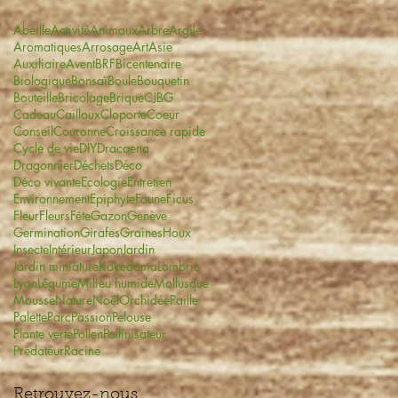
Abeille
Activité
Animaux
Arbre
Argile
Aromatiques
Arrosage
Art
Asie
Auxiliaire
Avent
BRF
Bicentenaire
Biologique
Bonsaï
Boule
Bouquetin
Bouteille
Bricolage
Brique
CJBG
Cadeau
Cailloux
Cloporte
Coeur
Conseil
Couronne
Croissance rapide
Cycle de vie
DIY
Dracaena
Dragonnier
Déchets
Déco
Déco vivante
Ecologie
Entretien
Environnement
Epiphyte
Faune
Ficus
Fleur
Fleurs
Fête
Gazon
Genève
Germination
Girafes
Graines
Houx
Insecte
Intérieur
Japon
Jardin
Jardin miniature
Kokedama
Lombric
Lyon
Légume
Milieu humide
Mollusque
Mousse
Nature
Noël
Orchidée
Paille
Palette
Parc
Passion
Pelouse
Plante verte
Pollen
Pollinisateur
Prédateur
Racine
Retrouvez-nous