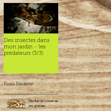
Des insectes dans
Des insectes dans
mon jardin - les
mon jardin – les
prédateurs (3/3)
recycleurs (2/3)
Posts Récents
Stocker et conserver
ses graines