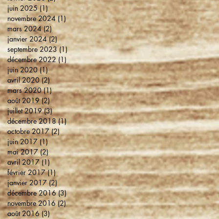
juin 2025
(1)
1 post
novembre 2024
(1)
1 post
mars 2024
(2)
2 posts
janvier 2024
(2)
2 posts
septembre 2023
(1)
1 post
décembre 2022
(1)
1 post
juin 2020
(1)
1 post
avril 2020
(2)
2 posts
mars 2020
(1)
1 post
août 2019
(2)
2 posts
juillet 2019
(3)
3 posts
décembre 2018
(1)
1 post
octobre 2017
(2)
2 posts
juin 2017
(1)
1 post
mai 2017
(2)
2 posts
avril 2017
(1)
1 post
février 2017
(1)
1 post
janvier 2017
(2)
2 posts
décembre 2016
(3)
3 posts
novembre 2016
(2)
2 posts
août 2016
(3)
3 posts