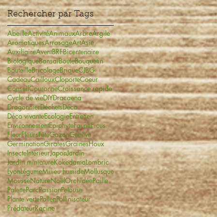
Rechercher par Tags
Abeille
Activité
Animaux
Arbre
Argile
Aromatiques
Arrosage
Art
Asie
Auxiliaire
Avent
BRF
Bicentenaire
Biologique
Bonsaï
Boule
Bouquetin
Bouteille
Bricolage
Brique
CJBG
Cadeau
Cailloux
Cloporte
Coeur
Conseil
Couronne
Croissance rapide
Cycle de vie
DIY
Dracaena
Dragonnier
Déchets
Déco
Déco vivante
Ecologie
Entretien
Environnement
Epiphyte
Faune
Ficus
Fleur
Fleurs
Fête
Gazon
Genève
Germination
Girafes
Graines
Houx
Insecte
Intérieur
Japon
Jardin
Jardin miniature
Kokedama
Lombric
Lyon
Légume
Milieu humide
Mollusque
Mousse
Nature
Noël
Orchidée
Paille
Palette
Parc
Passion
Pelouse
Plante verte
Pollen
Pollinisateur
Prédateur
Racine