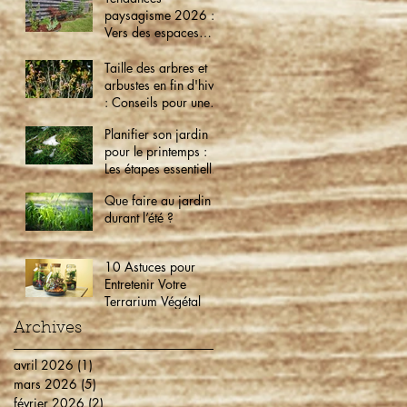
paysagisme 2026 :
Vers des espaces
verts éco-friendly et
intelligents
Taille des arbres et
arbustes en fin d'hiver
: Conseils pour une
croissance optimale
Planifier son jardin
pour le printemps :
Les étapes essentielles
dès maintenant
Que faire au jardin
durant l’été ?
10 Astuces pour
Entretenir Votre
Terrarium Végétal
Archives
avril 2026
(1)
1 post
mars 2026
(5)
5 posts
février 2026
(2)
2 posts