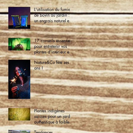
L'utilisation du fumier
de bovin au jardin :
un engrais naturel et
écologique
17 conseils essentiels
pour entretenir vos
plantes d'intérieur et
créer un jardin
Nature&Co fête ses 9
verdoyant à la
ans !
maison
Plantes indigènes
suisses pour un jardin
authentique à faible
entretien
Tendances