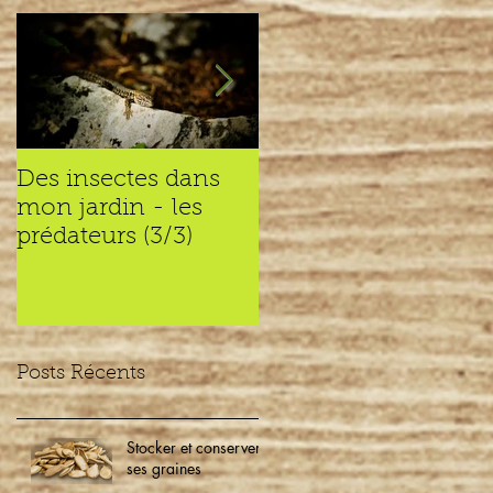
Des insectes dans
Des insectes dans
mon jardin - les
mon jardin – les
prédateurs (3/3)
recycleurs (2/3)
Posts Récents
Stocker et conserver
ses graines