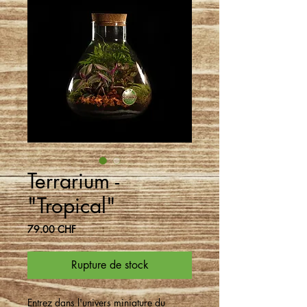
Terrarium -
"Tropical"
Prix
79.00 CHF
Rupture de stock
Entrez dans l'univers miniature du