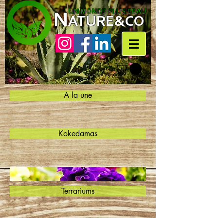
N
UN MONDE PLUS BEAU
ATURE&CO
A la une
Kokedamas
Terrariums