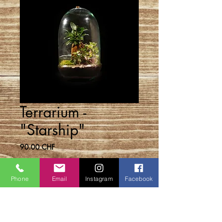
Terrarium -
"Starship"
Prix
90.00 CHF
Rupture de stock
Phone
Email
Instagram
Facebook
DETAILS D'ARTICLE