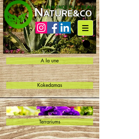
N
UN MONDE PLUS BEAU
ATURE&CO
A la une
Kokedamas
Terrariums