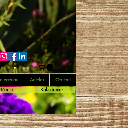
te cadeau
Articles
Contact
ntérieur
Kokedamas