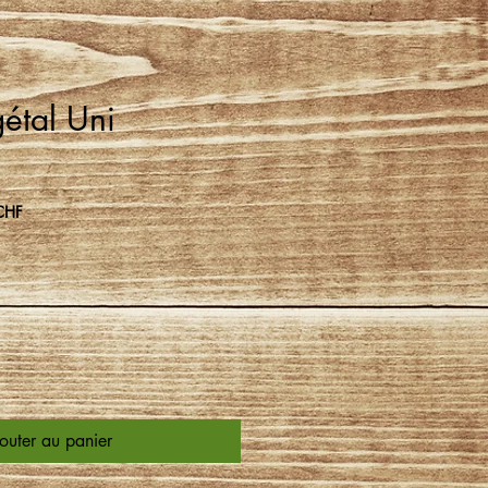
étal Uni
Prix
CHF
promotionnel
outer au panier