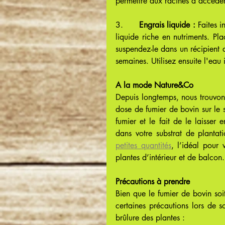
permettre aux racines d'accéder a
3.      
Engrais liquide :
 Faites 
liquide riche en nutriments. Pl
suspendez-le dans un récipient 
semaines. Utilisez ensuite l'eau
A la mode Nature&Co
Depuis longtemps, nous trouvons 
dose de fumier de bovin sur le sub
fumier et le fait de le laisser
dans votre substrat de plantat
petites quantités
, l’idéal pour
plantes d’intérieur et de balcon.
Précautions à prendre
Bien que le fumier de bovin soit
certaines précautions lors de s
brûlure des plantes :