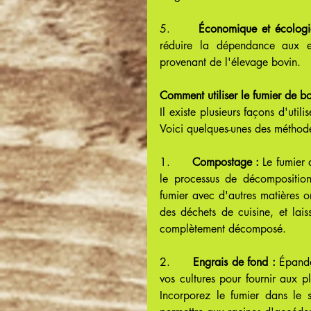
5.      
Économique et écologi
réduire la dépendance aux en
provenant de l'élevage bovin.
Comment utiliser le fumier de bo
Il existe plusieurs façons d'utili
Voici quelques-unes des méthode
1.      
Compostage :
 Le fumier
le processus de décomposition 
fumier avec d'autres matières o
des déchets de cuisine, et lais
complètement décomposé.
2.      
Engrais de fond :
 Épande
vos cultures pour fournir aux p
Incorporez le fumier dans le 