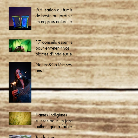
L'utilisation du fumier
de bovin au jardin :
un engrais naturel et
écologique
17 conseils essentiels
pour entretenir vos
plantes d'intérieur et
créer un jardin
Nature&Co fête ses 9
verdoyant à la
ans !
maison
Plantes indigènes
suisses pour un jardin
authentique à faible
entretien
Tendances