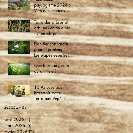
paysagisme 2026 :
Vers des espaces
verts éco-friendly et
intelligents
Taille des arbres et
arbustes en fin d'hiver
: Conseils pour une
croissance optimale
Planifier son jardin
pour le printemps :
Les étapes essentielles
dès maintenant
Que faire au jardin
durant l’été ?
10 Astuces pour
Entretenir Votre
Terrarium Végétal
Archives
avril 2026
(1)
1 post
mars 2026
(5)
5 posts
février 2026
(2)
2 posts