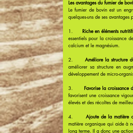
Les avantages du fumier de bov
Le fumier de bovin est un engra
quelques-uns de ses avantages p
1.      
Riche en éléments nutritif
essentiels pour la croissance d
calcium et le magnésium.
2.      
Améliore la structure d
améliorer sa structure en augm
développement de micro-organi
3.      
Favorise la croissance d
favorisent une croissance vigou
élevés et des récoltes de meilleu
4.      
Ajoute de la matière 
matière organique qui aide à nou
long terme. Il a donc une action