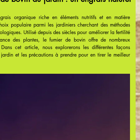
rais organique riche en éléments nutritifs et en matière 
hoix populaire parmi les jardiniers cherchant des méthodes 
logiques. Utilisé depuis des siècles pour améliorer la fertilité 
ssance des plantes, le fumier de bovin offre de nombreux 
Dans cet article, nous explorerons les différentes façons 
 jardin et les précautions à prendre pour en tirer le meilleur 