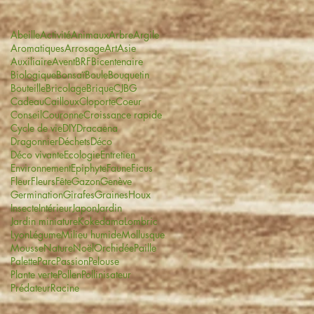
Abeille
Activité
Animaux
Arbre
Argile
Aromatiques
Arrosage
Art
Asie
Auxiliaire
Avent
BRF
Bicentenaire
Biologique
Bonsaï
Boule
Bouquetin
Bouteille
Bricolage
Brique
CJBG
Cadeau
Cailloux
Cloporte
Coeur
Conseil
Couronne
Croissance rapide
Cycle de vie
DIY
Dracaena
Dragonnier
Déchets
Déco
Déco vivante
Ecologie
Entretien
Environnement
Epiphyte
Faune
Ficus
Fleur
Fleurs
Fête
Gazon
Genève
Germination
Girafes
Graines
Houx
Insecte
Intérieur
Japon
Jardin
Jardin miniature
Kokedama
Lombric
Lyon
Légume
Milieu humide
Mollusque
Mousse
Nature
Noël
Orchidée
Paille
Palette
Parc
Passion
Pelouse
Plante verte
Pollen
Pollinisateur
Prédateur
Racine