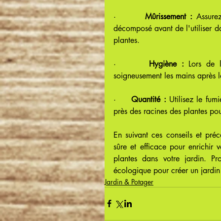
·       
Mûrissement :
 Assurez
décomposé avant de l'utiliser dan
plantes.
·       
Hygiène :
 Lors de l
soigneusement les mains après le
·     
Quantité :
 Utilisez le fum
près des racines des plantes pou
En suivant ces conseils et préc
sûre et efficace pour enrichir 
plantes dans votre jardin. Pr
écologique pour créer un jardin
Jardin & Potager