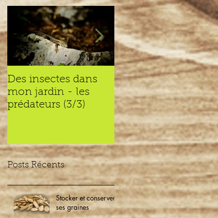
Des insectes dans
Des insectes dans
mon jardin - les
mon jardin – les
prédateurs (3/3)
recycleurs (2/3)
Posts Récents
Stocker et conserver
ses graines