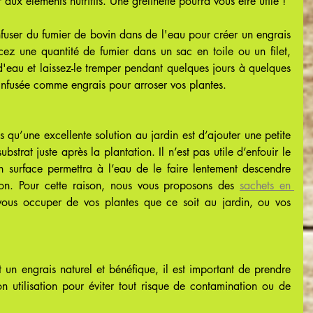
ux éléments nutritifs. Une grelinette pourra vous être utile !
infuser du fumier de bovin dans de l'eau pour créer un engrais 
acez une quantité de fumier dans un sac en toile ou un filet, 
d'eau et laissez-le tremper pendant quelques jours à quelques 
 infusée comme engrais pour arroser vos plantes.
qu’une excellente solution au jardin est d’ajouter une petite 
strat juste après la plantation. Il n’est pas utile d’enfouir le 
 en surface permettra à l’eau de le faire lentement descendre 
ion. Pour cette raison, nous vous proposons des 
sachets en 
 vous occuper de vos plantes que ce soit au jardin, ou vos 
 un engrais naturel et bénéfique, il est important de prendre 
on utilisation pour éviter tout risque de contamination ou de 